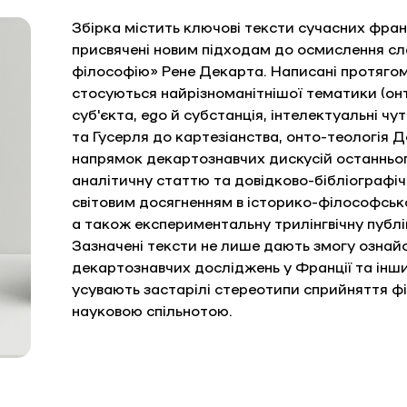
Збірка містить ключові тексти сучасних франц
присвячені новим підходам до осмислення с
філософію» Рене Декарта. Написані протягом 7
стосуються найрізноманітнішої тематики (он
суб'єкта, ego й субстанція, інтелектуальні чут
та Гусерля до картезіанства, онто-теологія Д
напрямок декартознавчих дискусій останньо
аналітичну статтю та довідково-бібліографічн
світовим досягненням в історико-філософськ
а також експериментальну трилінгвічну публі
Зазначені тексти не лише дають змогу ознай
декартознавчих досліджень у Франції та інши
усувають застарілі стереотипи сприйняття ф
науковою спільнотою.