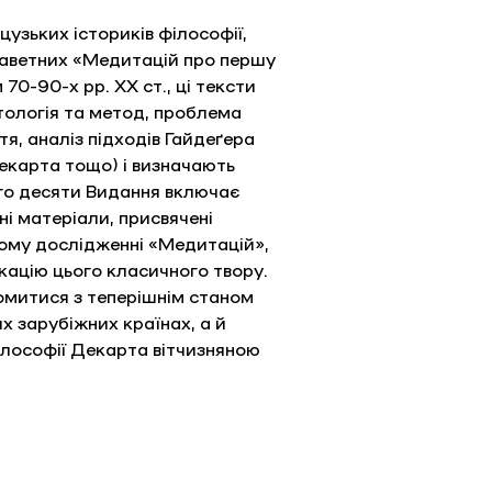
узьких істориків філософії, 
лаветних «Медитацій про першу 
0-90-х рр. ХХ ст., ці тексти 
тологія та метод, проблема 
тя, аналіз підходів Гайдеґера 
екарта тощо) і визначають 
го десяти Видання включає 
і матеріали, присвячені 
ому дослідженні «Медитацій», 
кацію цього класичного твору. 
омитися з теперішнім станом 
х зарубіжних країнах, а й 
ілософії Декарта вітчизняною 