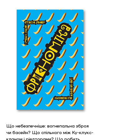
Що небезпечніше: вогнепальна зброя 
чи басейн? Що спільного між Ку-клукс-
кланом і ріелторами? Що робить 