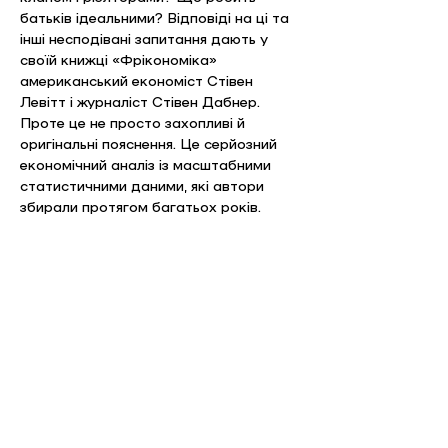
батьків ідеальними? Відповіді на ці та 
інші несподівані запитання дають у 
своїй книжці «Фрікономіка» 
американський економіст Стівен 
Левітт і журналіст Стівен Дабнер. 
Проте це не просто захопливі й 
оригінальні пояснення. Це серйозний 
економічний аналіз із масштабними 
статистичними даними, які автори 
збирали протягом багатьох років. 
«Фрікономіка» дає змогу поглянути на 
звичні речі під іншим кутом зору, а 
також зрозуміти, що ми часто 
плутаємо причину й наслідок і стаємо 
на ті позиції, які є для нас зручними, а 
не об’єктивними.
Коментарі та цитати викладачів