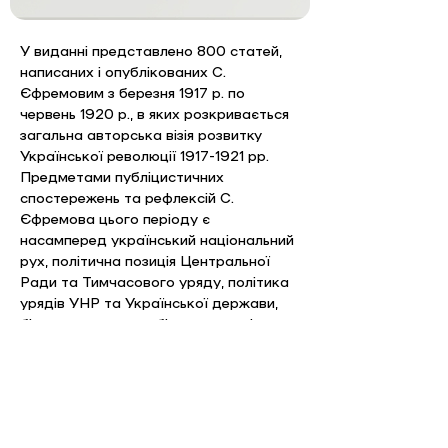
У виданні представлено 800 статей, 
написаних і опублікованих С. 
Єфремовим з березня 1917 р. по 
червень 1920 р., в яких розкривається 
загальна авторська візія розвитку 
Української революції 1917-1921 рр. 
Предметами публіцистичних 
спостережень та рефлексій С. 
Єфремова цього періоду є 
насамперед український національний 
рух, політична позиція Центральної 
Ради та Тимчасового уряду, політика 
урядів УНР та Української держави, 
більшовицького та білого режимів, 
зростаюча суспільно-політична криза. 
Для істориків, політологів, усіх, хто 
цікавиться історією Української 
революції, державного будівництва, 
розвитку громадських рухів в Україні 