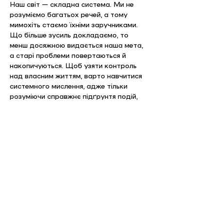
Наш світ — складна система. Ми не 
розуміємо багатьох речей, а тому 
мимохіть стаємо їхніми заручниками. 
Що більше зусиль докладаємо, то 
менш досяжною видається наша мета, 
а старі проблеми повертаються й 
накопичуються. Щоб узяти контроль 
над власним життям, варто навчитися 
системного мислення, адже тільки 
розуміючи справжнє підґрунтя подій, 
ми можемо змінювати на краще власні 
дії та довколишній світ. Системне 
мислення впорядковує думки та вчить 
бачити закономірності в подіях. Це 
вміння дає нам змогу підготуватися і 
навіть впливати на ці події.
Коментарі та цитати викладачів