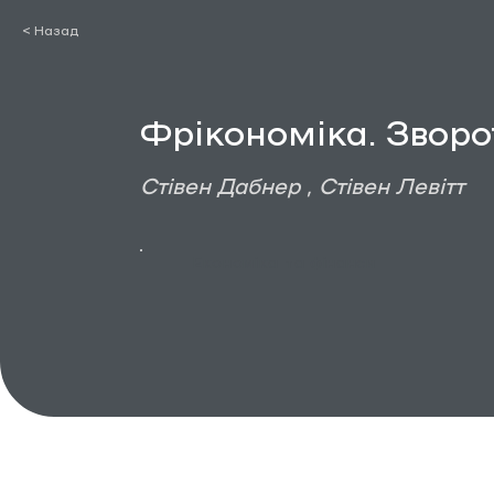
< Назад
Фрікономіка. Зворот
Стівен Дабнер , Стівен Левітт
Економіка та фінанси