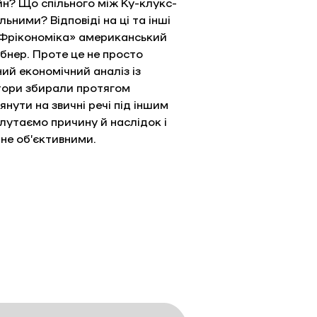
йн? Що спільного між Ку-клукс-
ними? Відповіді на ці та інші 
«Фрікономіка» американський 
абнер. Проте це не просто 
ий економічний аналіз із 
ори збирали протягом 
нути на звичні речі під іншим 
лутаємо причину й наслідок і 
а не об’єктивними.