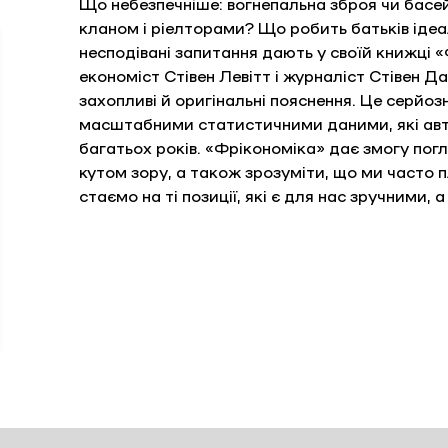
Що небезпечніше: вогнепальна зброя чи басе
кланом і ріелторами? Що робить батьків ідеаль
несподівані запитання дають у своїй книжці 
економіст Стівен Левітт і журналіст Стівен Д
захопливі й оригінальні пояснення. Це серйозн
масштабними статистичними даними, які авт
багатьох років. «Фрікономіка» дає змогу погля
кутом зору, а також зрозуміти, що ми часто п
стаємо на ті позиції, які є для нас зручними, 