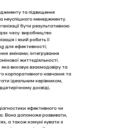
неджменту та підвищення 
та неуспішного менеджменту. 
рганізації бути результативною 
дах часу: виробництво 
зація і який робить її 
ng для ефективності; 
ння змінами; інтегрування 
ермінової життєдіяльності. 
 яка виховує взаємодовіру та 
ого корпоративного навчання та 
стати ідеальним керівником, 
дцятирічному досвіді, 
іагностики ефективного чи 
а. Вона допоможе розвивати, 
ях, а також комуні кувати з 