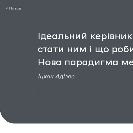
< Назад
Ідеальний керівник
стати ним і що роб
Нова парадигма м
Іцхак Адізес
Кар’єра/бізнес/управління