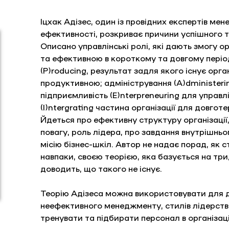
Іцхак Адізес, один із провідних експертів ме
ефективності, розкриває причини успішного 
Описано управлінські ролі, які дають змогу о
та ефективною в короткому та довгому періо
(P)roducing, результат задля якого існує органі
продуктивною; адміністрування (A)dministeri
підприємливість (E)nterpreneuring для управлі
(I)ntergrating частина організації для довгот
Йдеться про ефективну структуру організації,
повагу, роль лідера, про завдання внутрішнь
місію бізнес-шкіл. Автор не надає порад, як 
навпаки, своєю теорією, яка базується на три
доводить, що такого не існує.
Теорію Адізеса можна використовувати для д
неефективного менеджменту, стилів лідерств
тренувати та підбирати персонал в організаці