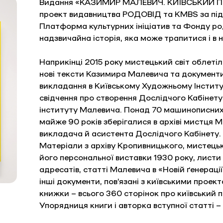
Видання «КАЗИМИР МАЛЕВИЧ. КИЇВСЬКИЙ ПЕР
проект видавництва РОДОВІД та KMBS за пі
Платформа культурних ініціатив та Фонду род
надзвичайна історія, яка може трапитися і в 
Наприкінці 2015 року мистецький світ облетіла
нові тексти Казимира Малевича та документи
викладання в Київському Художньому Інституті
свідчення про створення Дослідчого Кабінету
інституту Малевича. Понад 70 машинописних 
майже 90 років зберігалися в архіві мистця 
викладача й асистента Дослідчого Кабінету.
Матеріали з архіву Кропивницького, мистець
його персональної виставки 1930 року, листи з
адресатів, статті Малевича в «Новій ґенераці
інші документи, пов’язані з київськими проек
книжки – всього 360 сторінок про київський 
Упорядниця книги і авторка вступної статті –