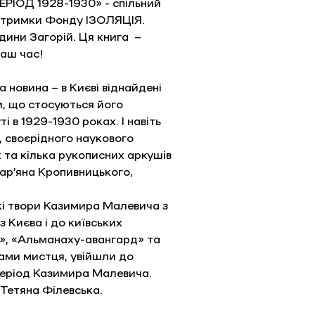
ІОД 1928-1930» - спільний 
дтримки Фонду ІЗОЛЯЦІЯ. 
ини Загорій. Ця книга  – 
наш час!
 новина – в Києві віднайдені 
, що стосуються його 
 в 1929-1930 роках. І навіть 
, своєрідного наукового 
та кілька рукописних аркушів 
Мар’яна Кропивницького, 
кі твори Казимира Малевича з 
 Києва і до київських 
ї», «Альманаху-авангард» та 
тами мистця, увійшли до 
період Казимира Малевича. 
 Тетяна Філевська.