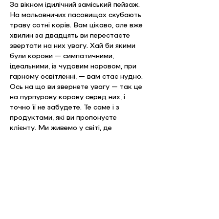
За вікном ідилічний заміський пейзаж. 
На мальовничих пасовищах скубають 
траву сотні корів. Вам цікаво, але вже 
хвилин за двадцять ви перестаєте 
звертати на них увагу. Хай би якими 
були корови — симпатичними, 
ідеальними, із чудовим норовом, при 
гарному освітленні, — вам стає нудно. 
Ось на що ви звернете увагу — так це 
на пурпурову корову серед них, і 
точно її не забудете. Те саме і з 
продуктами, які ви пропонуєте 
клієнту. Ми живемо у світі, де 
більшість продуктів невидимі. Старе 
правило: створюйте безпечні, 
посередні продукти і поєднуйте їх із 
найкращим маркетингом, — 
перестало працювати. Лише унікальне 
викликає емоції та інтерес. Виняткове. 
Нове. Це — Пурпурова Корова.