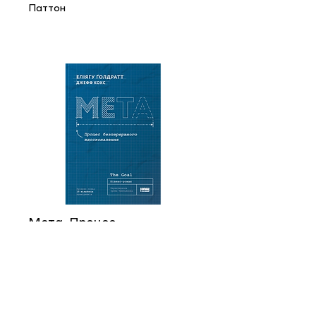
Паттон
Мета. Процес
безперервного
вдосконалення
Еліягу Ґолдратт , Джефф Кокс