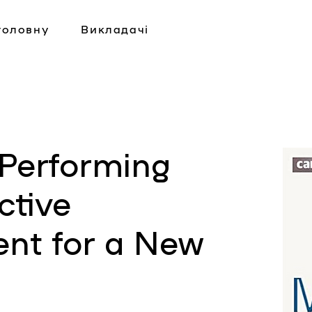
головну
Викладачі
Performing
ective
t for a New