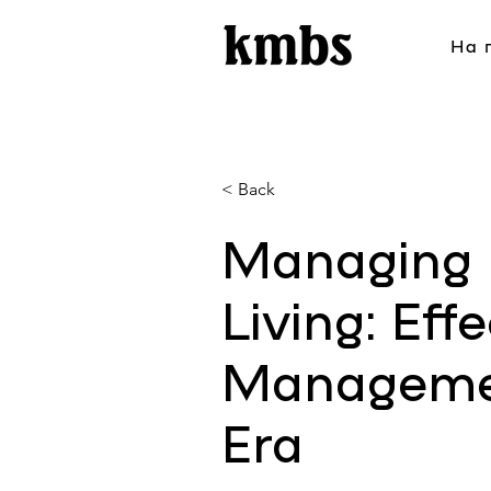
На 
< Back
Managing 
Living: Eff
Managemen
Era