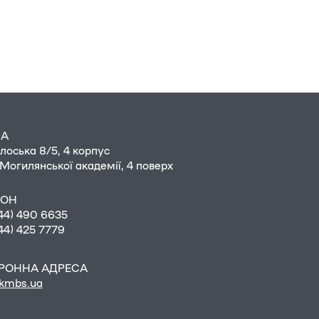
СА
олоська 8/5, 4 корпус
Могилянської академії, 4 поверх
ФОН
44) 490 6635
44) 425 7779
РОННА АДРЕСА
kmbs.ua