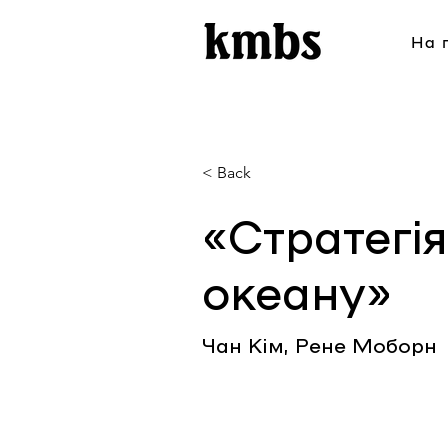
На 
< Back
«Стратегі
океану»
Чан Кім, Рене Моборн