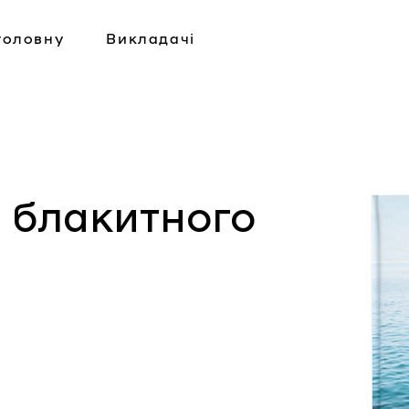
головну
Викладачі
я блакитного