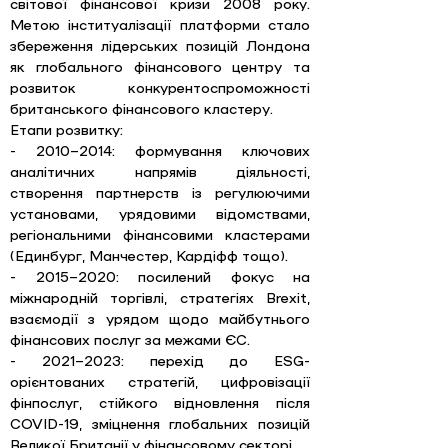
світової фінансової кризи 2008 року. 
Метою інституалізації платформи стало 
збереження лідерських позицій Лондона 
як глобального фінансового центру та 
розвиток конкурентоспроможності 
британського фінансового кластеру.
Етапи розвитку: 
- 2010–2014: формування ключових 
аналітичних напрямів діяльності, 
створення партнерств із регулюючими 
установами, урядовими відомствами, 
регіональними фінансовими кластерами 
(Единбург, Манчестер, Кардіфф тощо). 
- 2015–2020: посилений фокус на 
міжнародній торгівлі, стратегіях Brexit, 
взаємодії з урядом щодо майбутнього 
фінансових послуг за межами ЄС. 
- 2021–2023: перехід до ESG-
орієнтованих стратегій, цифровізації 
фінпослуг, стійкого відновлення після 
COVID-19, зміцнення глобальних позицій 
Великої Британії у фінансовому секторі.