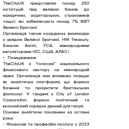
TheCityUK представляє понад 250 
інституцій (від великих банків до 
юридичних, аудиторських, страховиків 
тощо), які забезпечують понад 7% ВВП 
Великої Британії. 
Організація також координує взаємодію 
з урядом Великої Британії, HM Treasury, 
Банком Англії, FCA, міжнародними 
регуляторами (ЄС, США, APAC). 
– Позиціювання: 
TheCityUK є "голосом" національного 
фінансового сектору на міжнародній 
арені. Організація має впливову позицію 
як аналітична платформа, що формує 
бачення та пріоритети британських 
фінпослуг. У тандемі з City of London 
Corporation формує політичний та 
економічний порядок денний для галузі.
Основні аналітичні показники за останні 
роки: 
- Фінансові та професійні послуги у 2023 