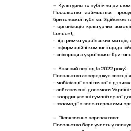
– Культурна та публічна диплома
Посольство займається просув
британської публіки. Здійснює так
- організація культурних заході
London); 
- підтримка українських митців, 
- інформаційні кампанії щодо вій
- співпраця з українсько-брита
– Воєнний період (з 2022 року): 
Посольство зосереджує свою діял
- мобілізації політичної підтри
- забезпеченні допомоги Україні 
- координуванні гуманітарної до
- взаємодії з волонтерськими ор
– Післявоєнна перспектива: 
Посольство бере участь у планув