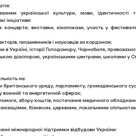
тія: 
анням української культури, мови, ідентичності 
і ініціативи:
в: концерти, виставки, кінопокази, участь у фестиваля
акторів, письменників і науковців за кордоном; 
ни в Україні, історії Голодомору, Чорнобиля, правозахис
нською діаспорою, українськими центрами, школами у С
ьність на:
мки британського уряду, парламенту, громадянського сус
у воєнній та енергетичній сферах; 
помоги, збору коштів, постачання медичного обладнанн
ганізаціями, бізнесом, церквами, локальними спільнота
анні міжнародної підтримки відбудови України: