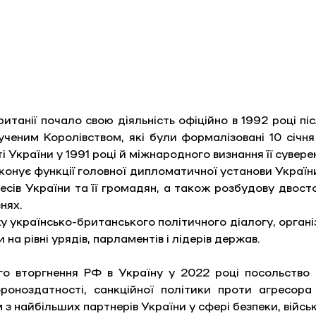
итанії почало свою діяльність офіційно в 1992 році п
ченим Королівством, які були формалізовані 10 січн
України у 1991 році й міжнародного визнання її суверен
онує функції головної дипломатичної установи України 
есів України та її громадян, а також розбудову двосто
нях.
 українсько-британського політичного діалогу, організо
на рівні урядів, парламентів і лідерів держав. 
о вторгнення РФ в Україну у 2022 році посольство 
роноздатності, санкційної політики проти агресора
з найбільших партнерів України у сфері безпеки, війсь