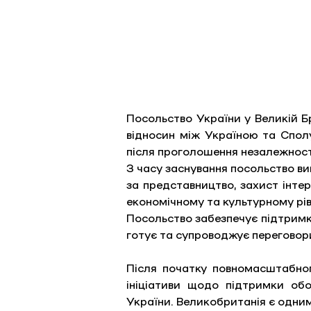
Посольство України у Великій Бр
відносин між Україною та Сполу
після проголошення незалежності 
З часу заснування посольство вик
за представництво, захист інтер
економічному та культурному рів
Посольство забезпечує підтримку
готує та супроводжує переговори 
Після початку повномасштабног
ініціативи щодо підтримки обо
України. Великобританія є одним 