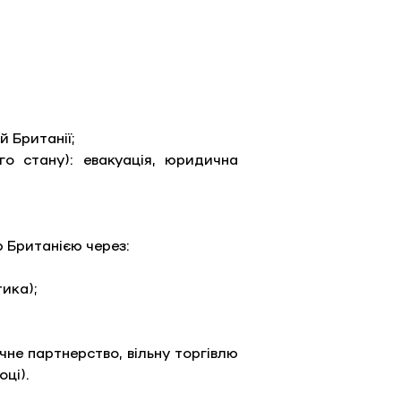
 Британії; 
 стану): евакуація, юридична 
 Британією через:
ика); 
е партнерство, вільну торгівлю 
ці).