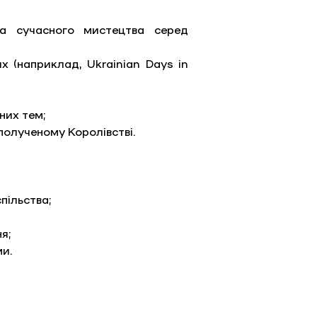
та сучасного мистецтва серед 
х (наприклад, Ukrainian Days in 
них тем; 
полученому Королівстві.
пільства; 
я; 
ми.