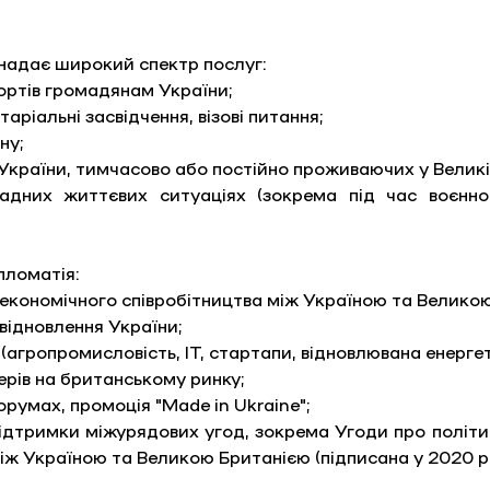
надає широкий спектр послуг: 
ртів громадянам України; 
таріальні засвідчення, візові питання; 
ну; 
 України, тимчасово або постійно проживаючих у Великій
дних життєвих ситуаціях (зокрема під час воєнного
пломатія: 
кономічного співробітництва між Україною та Великою
 відновлення України; 
 (агропромисловість, ІТ, стартапи, відновлювана енергет
ерів на британському ринку; 
румах, промоція "Made in Ukraine"; 
ідтримки міжурядових угод, зокрема Угоди про політичн
між Україною та Великою Британією (підписана у 2020 ро