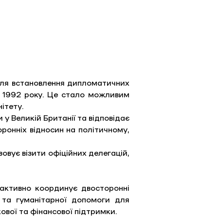
ісля встановлення дипломатичних 
я 1992 року. Це стало можливим 
ітету. 
у Великій Британії та відповідає 
ронніх відносин на політичному, 
вує візити офіційних делегацій, 
активно координує двосторонні 
 та гуманітарної допомоги для 
кової та фінансової підтримки.